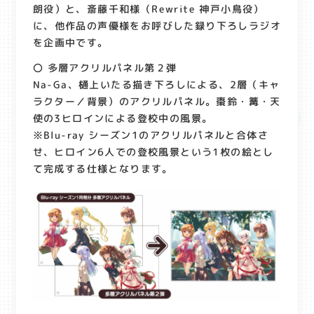
朗役）と、斎藤千和様（Rewrite 神戸小鳥役）
に、他作品の声優様をお呼びした録り下ろしラジオ
を企画中です。
〇 多層アクリルパネル第２弾
Na-Ga、樋上いたる描き下ろしによる、2層（キャ
ラクター／背景）のアクリルパネル。棗鈴・篝・天
使の3ヒロインによる登校中の風景。
※Blu-ray シーズン1のアクリルパネルと合体さ
せ、ヒロイン6人での登校風景という1枚の絵とし
て完成する仕様となります。