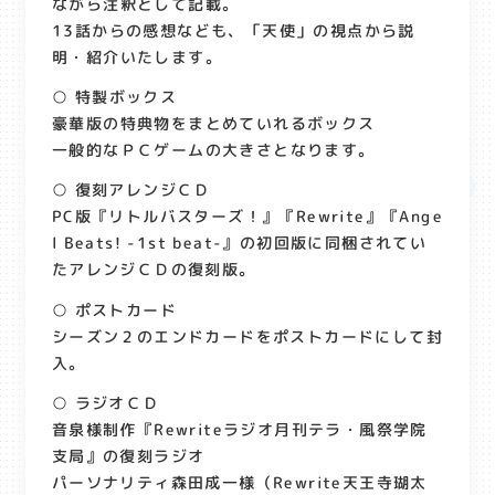
ながら注釈として記載。
13話からの感想なども、「天使」の視点から説
明・紹介いたします。
○ 特製ボックス
豪華版の特典物をまとめていれるボックス
一般的なＰＣゲームの大きさとなります。
○ 復刻アレンジＣＤ
PC版『リトルバスターズ！』『Rewrite』『Ange
l Beats! -1st beat-』の初回版に同梱されてい
たアレンジＣＤの復刻版。
○ ポストカード
シーズン２のエンドカードをポストカードにして封
入。
○ ラジオＣＤ
音泉様制作『Rewriteラジオ月刊テラ・風祭学院
支局』の復刻ラジオ
パーソナリティ森田成一様（Rewrite天王寺瑚太